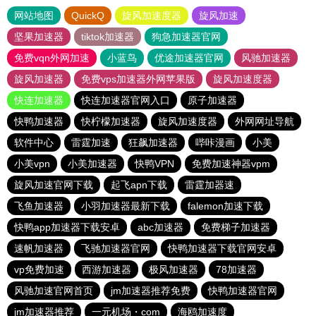
网站地图
QuickQ
旋风加速度器
旋风加速
坚果加速器
tiktok加速器
狗急加速器官网
免费vqn外网加速
小蓝鸟
优途加速器官网
风驰加速器
旋风加速器
免费vps加速器外网苹果版
旋风加速度器
快连加速器
快连加速器官网入口
原子加速器
快鸭加速器
快柠檬加速器
旋风加速度器
外网网址导航
软件中心
雷霆加速
狂飙加速器
哔咔漫画
小美
小美vpn
小美加速器
快鸭VPN
免费加速神器vpm
旋风加速官网下载
起飞apn下载
雷霆加器速
飞鱼加速器
小羽加速器最新下载
falemon加速下载
快鸭app加速器下载安卓
abc加速器
免费梯子加速器
速帆加速器
飞驰加速器官网
快鸭加速器下载官网安卓
vp免费加速
西游加速器
极风加速器
78加速器
风驰加速官网首页
jm加速器推荐免费
快鸭加速器官网
jm加速器推荐
一元机场・com
海鸥加速度