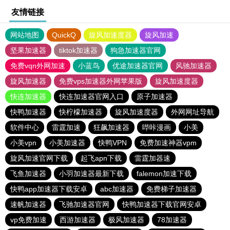
友情链接
网站地图
QuickQ
旋风加速度器
旋风加速
坚果加速器
tiktok加速器
狗急加速器官网
免费vqn外网加速
小蓝鸟
优途加速器官网
风驰加速器
旋风加速器
免费vps加速器外网苹果版
旋风加速度器
快连加速器
快连加速器官网入口
原子加速器
快鸭加速器
快柠檬加速器
旋风加速度器
外网网址导航
软件中心
雷霆加速
狂飙加速器
哔咔漫画
小美
小美vpn
小美加速器
快鸭VPN
免费加速神器vpm
旋风加速官网下载
起飞apn下载
雷霆加器速
飞鱼加速器
小羽加速器最新下载
falemon加速下载
快鸭app加速器下载安卓
abc加速器
免费梯子加速器
速帆加速器
飞驰加速器官网
快鸭加速器下载官网安卓
vp免费加速
西游加速器
极风加速器
78加速器