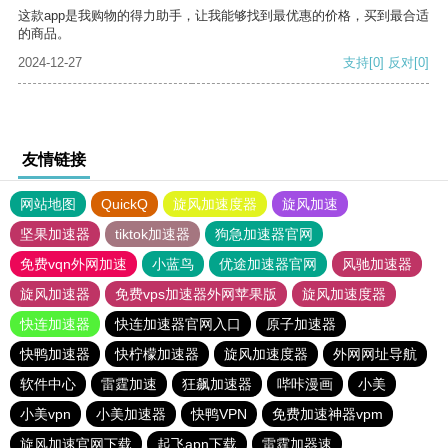
这款app是我购物的得力助手，让我能够找到最优惠的价格，买到最合适
的商品。
2024-12-27
支持
[0]
反对
[0]
友情链接
网站地图
QuickQ
旋风加速度器
旋风加速
坚果加速器
tiktok加速器
狗急加速器官网
免费vqn外网加速
小蓝鸟
优途加速器官网
风驰加速器
旋风加速器
免费vps加速器外网苹果版
旋风加速度器
快连加速器
快连加速器官网入口
原子加速器
快鸭加速器
快柠檬加速器
旋风加速度器
外网网址导航
软件中心
雷霆加速
狂飙加速器
哔咔漫画
小美
小美vpn
小美加速器
快鸭VPN
免费加速神器vpm
旋风加速官网下载
起飞apn下载
雷霆加器速