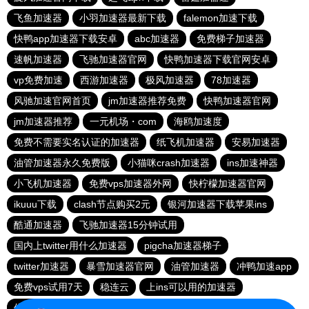
飞鱼加速器
小羽加速器最新下载
falemon加速下载
快鸭app加速器下载安卓
abc加速器
免费梯子加速器
速帆加速器
飞驰加速器官网
快鸭加速器下载官网安卓
vp免费加速
西游加速器
极风加速器
78加速器
风驰加速官网首页
jm加速器推荐免费
快鸭加速器官网
jm加速器推荐
一元机场・com
海鸥加速度
免费不需要实名认证的加速器
纸飞机加速器
安易加速器
油管加速器永久免费版
小猫咪crash加速器
ins加速神器
小飞机加速器
免费vps加速器外网
快柠檬加速器官网
ikuuu下载
clash节点购买2元
银河加速器下载苹果ins
酷通加速器
飞驰加速器15分钟试用
国内上twitter用什么加速器
pigcha加速器梯子
twitter加速器
暴雪加速器官网
油管加速器
冲鸭加速app
免费vps试用7天
稳连云
上ins可以用的加速器
佛跳墙vp官方下载2024
西柚加速器