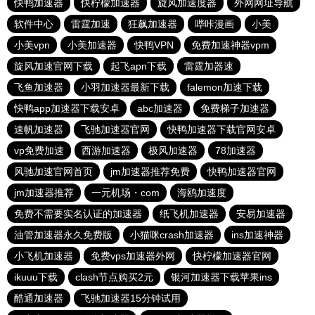
快鸭加速器
快柠檬加速器
旋风加速度器
外网网址导航
软件中心
雷霆加速
狂飙加速器
哔咔漫画
小美
小美vpn
小美加速器
快鸭VPN
免费加速神器vpm
旋风加速官网下载
起飞apn下载
雷霆加器速
飞鱼加速器
小羽加速器最新下载
falemon加速下载
快鸭app加速器下载安卓
abc加速器
免费梯子加速器
速帆加速器
飞驰加速器官网
快鸭加速器下载官网安卓
vp免费加速
西游加速器
极风加速器
78加速器
风驰加速官网首页
jm加速器推荐免费
快鸭加速器官网
jm加速器推荐
一元机场・com
海鸥加速度
免费不需要实名认证的加速器
纸飞机加速器
安易加速器
油管加速器永久免费版
小猫咪crash加速器
ins加速神器
小飞机加速器
免费vps加速器外网
快柠檬加速器官网
ikuuu下载
clash节点购买2元
银河加速器下载苹果ins
酷通加速器
飞驰加速器15分钟试用