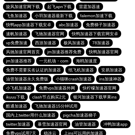
旋风加速官网下载
起飞apn下载
雷霆加器速
飞鱼加速器
小羽加速器最新下载
falemon加速下载
快鸭app加速器下载安卓
abc加速器
免费梯子加速器
速帆加速器
飞驰加速器官网
快鸭加速器下载官网安卓
vp免费加速
西游加速器
极风加速器
78加速器
风驰加速官网首页
jm加速器推荐免费
快鸭加速器官网
jm加速器推荐
一元机场・com
海鸥加速度
免费不需要实名认证的加速器
纸飞机加速器
安易加速器
油管加速器永久免费版
小猫咪crash加速器
ins加速神器
小飞机加速器
免费vps加速器外网
快柠檬加速器官网
ikuuu下载
clash节点购买2元
银河加速器下载苹果ins
酷通加速器
飞驰加速器15分钟试用
国内上twitter用什么加速器
pigcha加速器梯子
twitter加速器
暴雪加速器官网
油管加速器
冲鸭加速app
免费vps试用7天
稳连云
上ins可以用的加速器