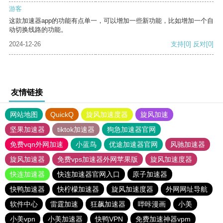
游客
这款加速器app的功能有点单一，可以增加一些新功能，比如增加一个自
动切换线路的功能。
2024-12-26
支持
[0]
反对
[0]
友情链接
网站地图
QuickQ
旋风加速度器
旋风加速
坚果加速器
tiktok加速器
狗急加速器官网
免费vqn外网加速
小蓝鸟
优途加速器官网
风驰加速器
旋风加速器
免费vps加速器外网苹果版
旋风加速度器
快连加速器
快连加速器官网入口
原子加速器
快鸭加速器
快柠檬加速器
旋风加速度器
外网网址导航
软件中心
雷霆加速
狂飙加速器
哔咔漫画
小美
小美vpn
小美加速器
快鸭VPN
免费加速神器vpm