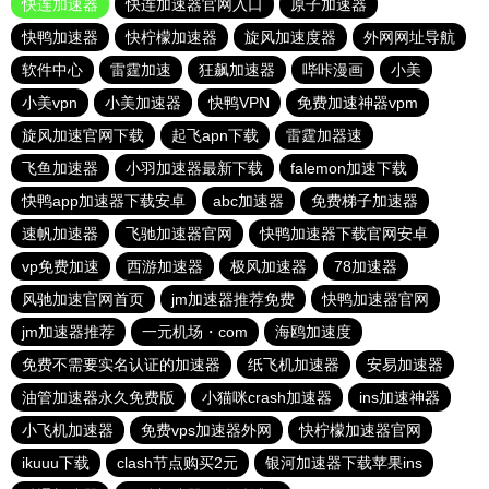
快连加速器
快连加速器官网入口
原子加速器
快鸭加速器
快柠檬加速器
旋风加速度器
外网网址导航
软件中心
雷霆加速
狂飙加速器
哔咔漫画
小美
小美vpn
小美加速器
快鸭VPN
免费加速神器vpm
旋风加速官网下载
起飞apn下载
雷霆加器速
飞鱼加速器
小羽加速器最新下载
falemon加速下载
快鸭app加速器下载安卓
abc加速器
免费梯子加速器
速帆加速器
飞驰加速器官网
快鸭加速器下载官网安卓
vp免费加速
西游加速器
极风加速器
78加速器
风驰加速官网首页
jm加速器推荐免费
快鸭加速器官网
jm加速器推荐
一元机场・com
海鸥加速度
免费不需要实名认证的加速器
纸飞机加速器
安易加速器
油管加速器永久免费版
小猫咪crash加速器
ins加速神器
小飞机加速器
免费vps加速器外网
快柠檬加速器官网
ikuuu下载
clash节点购买2元
银河加速器下载苹果ins