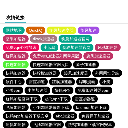
友情链接
网站地图
QuickQ
旋风加速度器
旋风加速
坚果加速器
tiktok加速器
狗急加速器官网
免费vqn外网加速
小蓝鸟
优途加速器官网
风驰加速器
旋风加速器
免费vps加速器外网苹果版
旋风加速度器
快连加速器
快连加速器官网入口
原子加速器
快鸭加速器
快柠檬加速器
旋风加速度器
外网网址导航
软件中心
雷霆加速
狂飙加速器
哔咔漫画
小美
小美vpn
小美加速器
快鸭VPN
免费加速神器vpm
旋风加速官网下载
起飞apn下载
雷霆加器速
飞鱼加速器
小羽加速器最新下载
falemon加速下载
快鸭app加速器下载安卓
abc加速器
免费梯子加速器
速帆加速器
飞驰加速器官网
快鸭加速器下载官网安卓