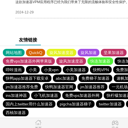
这款加速器VPM应用程序已经为我们带来了无限的流畅体验和安全性保护
2024-12-29
友情链接
网站地图
QuickQ
旋风加速度器
旋风加速
坚果加速器
免费vps加速器外网苹果版
旋风加速度器
快连加速器
快连
哔咔漫画
小美
小美vpn
小美加速器
快鸭VPN
免费加
快鸭app加速器下载安卓
abc加速器
免费梯子加速器
速帆
jm加速器推荐免费
快鸭加速器官网
jm加速器推荐
一元机场
ins加速神器
小飞机加速器
免费vps加速器外网
快柠檬加速
国内上twitter用什么加速器
pigcha加速器梯子
twitter加速器
西柚加速器