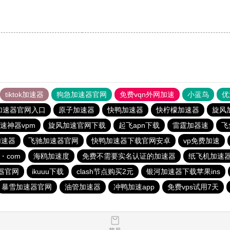
。
tiktok加速器
狗急加速器官网
免费vqn外网加速
小蓝鸟
优
加速器官网入口
原子加速器
快鸭加速器
快柠檬加速器
旋风
速神器vpm
旋风加速官网下载
起飞apn下载
雷霆加器速
飞
加速器
飞驰加速器官网
快鸭加速器下载官网安卓
vp免费加速
・com
海鸥加速度
免费不需要实名认证的加速器
纸飞机加速
器官网
ikuuu下载
clash节点购买2元
银河加速器下载苹果ins
暴雪加速器官网
油管加速器
冲鸭加速app
免费vps试用7天