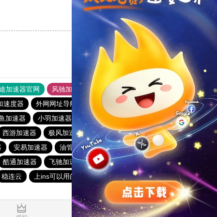
支持
[0]
反对
[0]
途加速器官网
风驰加速器
旋风加速器
加速度器
外网网址导航
软件中心
雷霆加速
狂飙加速器
鱼加速器
小羽加速器最新下载
falemon加速下载
西游加速器
极风加速器
78加速器
风驰加速官网首页
器
安易加速器
油管加速器永久免费版
小猫咪crash加速器
酷通加速器
飞驰加速器15分钟试用
稳连云
上ins可以用的加速器
佛跳墙vp官方下载2024