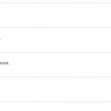
。
区的线路。