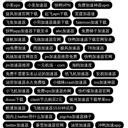
小美vpn
小美加速器
快鸭VPN
免费加速神器vpm
旋风加速官网下载
起飞apn下载
雷霆加器速
飞鱼加速器
小羽加速器最新下载
falemon加速下载
快鸭app加速器下载安卓
abc加速器
免费梯子加速器
速帆加速器
飞驰加速器官网
快鸭加速器下载官网安卓
vp免费加速
西游加速器
极风加速器
78加速器
风驰加速官网首页
jm加速器推荐免费
快鸭加速器官网
jm加速器推荐
一元机场・com
海鸥加速度
免费不需要实名认证的加速器
纸飞机加速器
安易加速器
油管加速器永久免费版
小猫咪crash加速器
ins加速神器
小飞机加速器
免费vps加速器外网
快柠檬加速器官网
ikuuu下载
clash节点购买2元
银河加速器下载苹果ins
酷通加速器
飞驰加速器15分钟试用
国内上twitter用什么加速器
pigcha加速器梯子
twitter加速器
暴雪加速器官网
油管加速器
冲鸭加速app