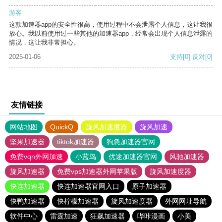
游客
这款加速器app的安全性很高，使用过程中不会泄露个人信息，这让我很
放心。我以前使用过一些其他的加速器app，经常会出现个人信息泄露的
情况，这让我非常担心。
2025-01-06
支持
[0]
反对
[0]
友情链接
网站地图
QuickQ
旋风加速度器
旋风加速
坚果加速器
tiktok加速器
狗急加速器官网
免费vqn外网加速
小蓝鸟
优途加速器官网
风驰加速器
旋风加速器
免费vps加速器外网苹果版
旋风加速度器
快连加速器
快连加速器官网入口
原子加速器
快鸭加速器
快柠檬加速器
旋风加速度器
外网网址导航
软件中心
雷霆加速
狂飙加速器
哔咔漫画
小美