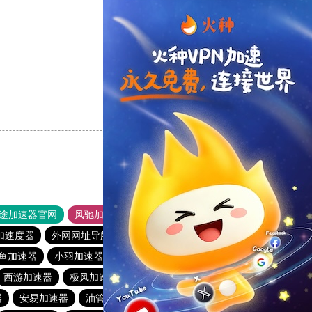
支持
[0]
反对
[0]
支持
[0]
反对
[0]
途加速器官网
风驰加速器
旋风加速器
加速度器
外网网址导航
软件中心
雷霆加速
狂飙加速器
鱼加速器
小羽加速器最新下载
falemon加速下载
西游加速器
极风加速器
78加速器
风驰加速官网首页
器
安易加速器
油管加速器永久免费版
小猫咪crash加速器