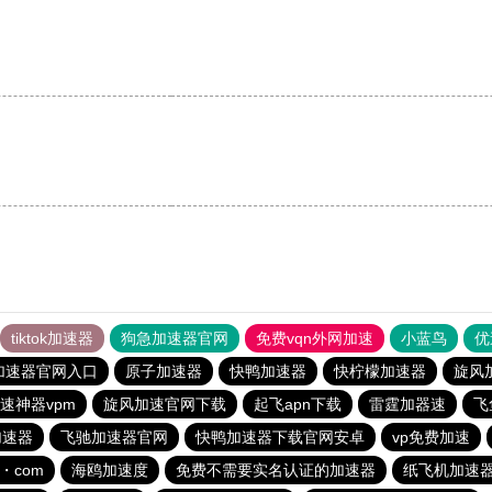
tiktok加速器
狗急加速器官网
免费vqn外网加速
小蓝鸟
优
加速器官网入口
原子加速器
快鸭加速器
快柠檬加速器
旋风
速神器vpm
旋风加速官网下载
起飞apn下载
雷霆加器速
飞
加速器
飞驰加速器官网
快鸭加速器下载官网安卓
vp免费加速
・com
海鸥加速度
免费不需要实名认证的加速器
纸飞机加速