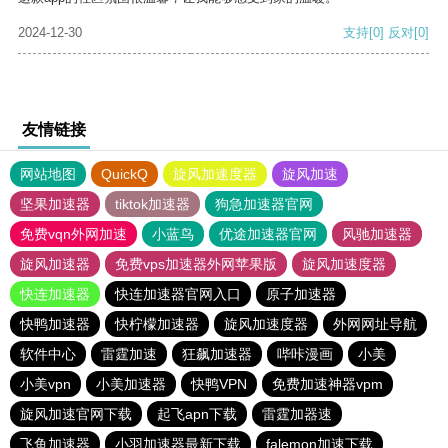
2024-12-30
支持
[0]
反对
[0]
友情链接
网站地图
QuickQ
旋风加速度器
旋风加速
坚果加速器
tiktok加速器
狗急加速器官网
免费vqn外网加速
小蓝鸟
优途加速器官网
风驰加速器
旋风加速器
免费vps加速器外网苹果版
旋风加速度器
快连加速器
快连加速器官网入口
原子加速器
快鸭加速器
快柠檬加速器
旋风加速度器
外网网址导航
软件中心
雷霆加速
狂飙加速器
哔咔漫画
小美
小美vpn
小美加速器
快鸭VPN
免费加速神器vpm
旋风加速官网下载
起飞apn下载
雷霆加器速
飞鱼加速器
小羽加速器最新下载
falemon加速下载