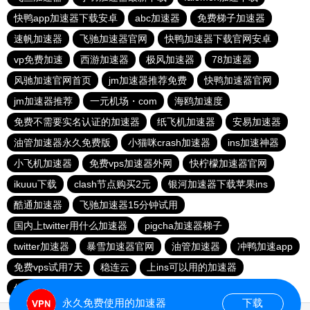
快鸭app加速器下载安卓
abc加速器
免费梯子加速器
速帆加速器
飞驰加速器官网
快鸭加速器下载官网安卓
vp免费加速
西游加速器
极风加速器
78加速器
风驰加速官网首页
jm加速器推荐免费
快鸭加速器官网
jm加速器推荐
一元机场・com
海鸥加速度
免费不需要实名认证的加速器
纸飞机加速器
安易加速器
油管加速器永久免费版
小猫咪crash加速器
ins加速神器
小飞机加速器
免费vps加速器外网
快柠檬加速器官网
ikuuu下载
clash节点购买2元
银河加速器下载苹果ins
酷通加速器
飞驰加速器15分钟试用
国内上twitter用什么加速器
pigcha加速器梯子
twitter加速器
暴雪加速器官网
油管加速器
冲鸭加速app
免费vps试用7天
稳连云
上ins可以用的加速器
佛跳墙vp官方下载2024
西柚加速器
永久免费使用的加速器
下载