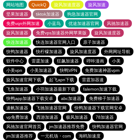
网站地图
QuickQ
旋风加速度器
旋风加速
坚果加速器
tiktok加速器
狗急加速器官网
免费vqn外网加速
小蓝鸟
优途加速器官网
风驰加速器
旋风加速器
免费vps加速器外网苹果版
旋风加速度器
快连加速器
快连加速器官网入口
原子加速器
快鸭加速器
快柠檬加速器
旋风加速度器
外网网址导航
软件中心
雷霆加速
狂飙加速器
哔咔漫画
小美
小美vpn
小美加速器
快鸭VPN
免费加速神器vpm
旋风加速官网下载
起飞apn下载
雷霆加器速
飞鱼加速器
小羽加速器最新下载
falemon加速下载
快鸭app加速器下载安卓
abc加速器
免费梯子加速器
速帆加速器
飞驰加速器官网
快鸭加速器下载官网安卓
vp免费加速
西游加速器
极风加速器
78加速器
风驰加速官网首页
jm加速器推荐免费
快鸭加速器官网
jm加速器推荐
一元机场・com
海鸥加速度