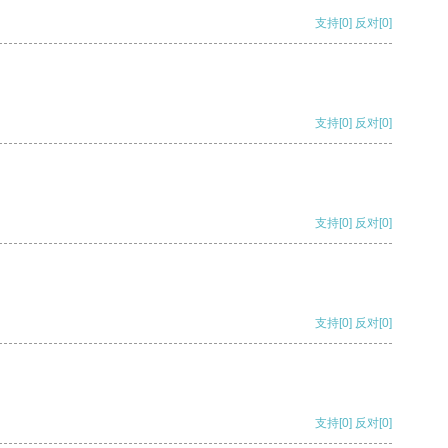
支持
[0]
反对
[0]
支持
[0]
反对
[0]
支持
[0]
反对
[0]
支持
[0]
反对
[0]
支持
[0]
反对
[0]