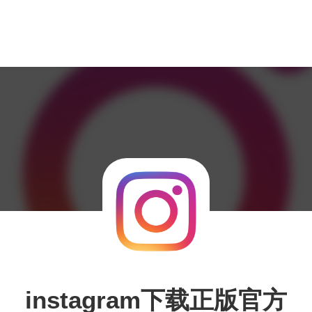
instagram下载正版官方