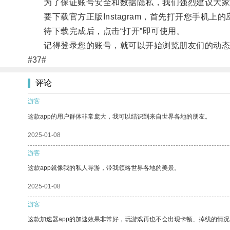
为了保证账号安全和数据隐私，我们强烈建议大家只下载
要下载官方正版Instagram，首先打开您手机上的应
待下载完成后，点击“打开”即可使用。
记得登录您的账号，就可以开始浏览朋友们的动态并分
#37#
评论
游客
这款app的用户群体非常庞大，我可以结识到来自世界各地的朋友。
2025-01-08
游客
这款app就像我的私人导游，带我领略世界各地的美景。
2025-01-08
游客
这款加速器app的加速效果非常好，玩游戏再也不会出现卡顿、掉线的情况