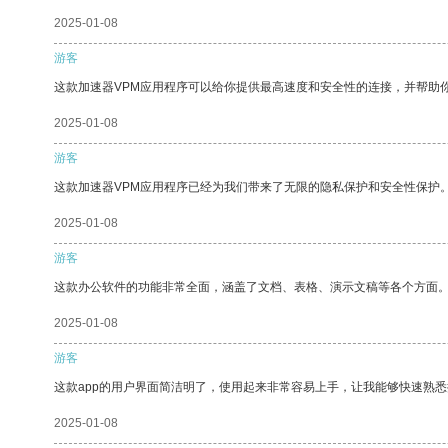
2025-01-08
游客
这款加速器VPM应用程序可以给你提供最高速度和安全性的连接，并帮助
2025-01-08
游客
这款加速器VPM应用程序已经为我们带来了无限的隐私保护和安全性保护
2025-01-08
游客
这款办公软件的功能非常全面，涵盖了文档、表格、演示文稿等各个方面
2025-01-08
游客
这款app的用户界面简洁明了，使用起来非常容易上手，让我能够快速熟悉
2025-01-08