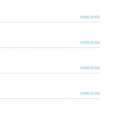
支持
[0]
反对
[0]
支持
[0]
反对
[0]
支持
[0]
反对
[0]
支持
[0]
反对
[0]