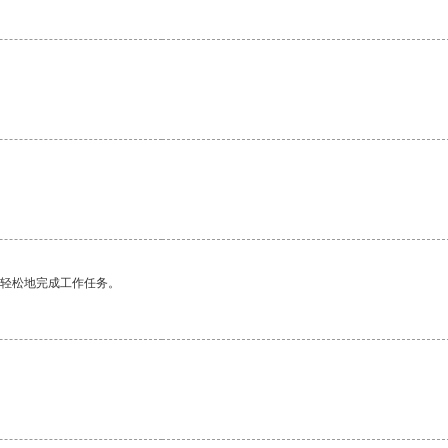
更轻松地完成工作任务。