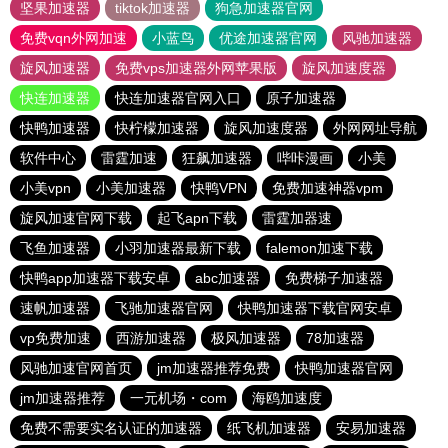
坚果加速器
tiktok加速器
狗急加速器官网
免费vqn外网加速
小蓝鸟
优途加速器官网
风驰加速器
旋风加速器
免费vps加速器外网苹果版
旋风加速度器
快连加速器
快连加速器官网入口
原子加速器
快鸭加速器
快柠檬加速器
旋风加速度器
外网网址导航
软件中心
雷霆加速
狂飙加速器
哔咔漫画
小美
小美vpn
小美加速器
快鸭VPN
免费加速神器vpm
旋风加速官网下载
起飞apn下载
雷霆加器速
飞鱼加速器
小羽加速器最新下载
falemon加速下载
快鸭app加速器下载安卓
abc加速器
免费梯子加速器
速帆加速器
飞驰加速器官网
快鸭加速器下载官网安卓
vp免费加速
西游加速器
极风加速器
78加速器
风驰加速官网首页
jm加速器推荐免费
快鸭加速器官网
jm加速器推荐
一元机场・com
海鸥加速度
免费不需要实名认证的加速器
纸飞机加速器
安易加速器