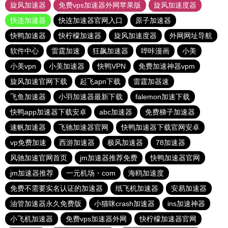
旋风加速器
免费vps加速器外网苹果版
旋风加速度器
快连加速器
快连加速器官网入口
原子加速器
快鸭加速器
快柠檬加速器
旋风加速度器
外网网址导航
软件中心
雷霆加速
狂飙加速器
哔咔漫画
小美
小美vpn
小美加速器
快鸭VPN
免费加速神器vpm
旋风加速官网下载
起飞apn下载
雷霆加器速
飞鱼加速器
小羽加速器最新下载
falemon加速下载
快鸭app加速器下载安卓
abc加速器
免费梯子加速器
速帆加速器
飞驰加速器官网
快鸭加速器下载官网安卓
vp免费加速
西游加速器
极风加速器
78加速器
风驰加速官网首页
jm加速器推荐免费
快鸭加速器官网
jm加速器推荐
一元机场・com
海鸥加速度
免费不需要实名认证的加速器
纸飞机加速器
安易加速器
油管加速器永久免费版
小猫咪crash加速器
ins加速神器
小飞机加速器
免费vps加速器外网
快柠檬加速器官网