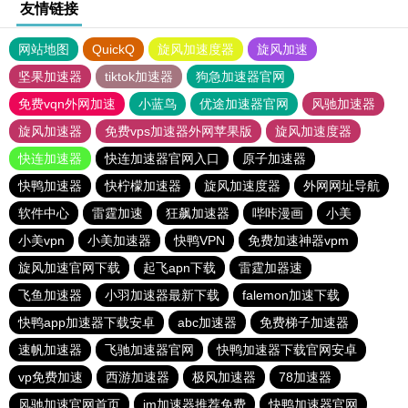
友情链接
网站地图
QuickQ
旋风加速度器
旋风加速
坚果加速器
tiktok加速器
狗急加速器官网
免费vqn外网加速
小蓝鸟
优途加速器官网
风驰加速器
旋风加速器
免费vps加速器外网苹果版
旋风加速度器
快连加速器
快连加速器官网入口
原子加速器
快鸭加速器
快柠檬加速器
旋风加速度器
外网网址导航
软件中心
雷霆加速
狂飙加速器
哔咔漫画
小美
小美vpn
小美加速器
快鸭VPN
免费加速神器vpm
旋风加速官网下载
起飞apn下载
雷霆加器速
飞鱼加速器
小羽加速器最新下载
falemon加速下载
快鸭app加速器下载安卓
abc加速器
免费梯子加速器
速帆加速器
飞驰加速器官网
快鸭加速器下载官网安卓
vp免费加速
西游加速器
极风加速器
78加速器
风驰加速官网首页
jm加速器推荐免费
快鸭加速器官网