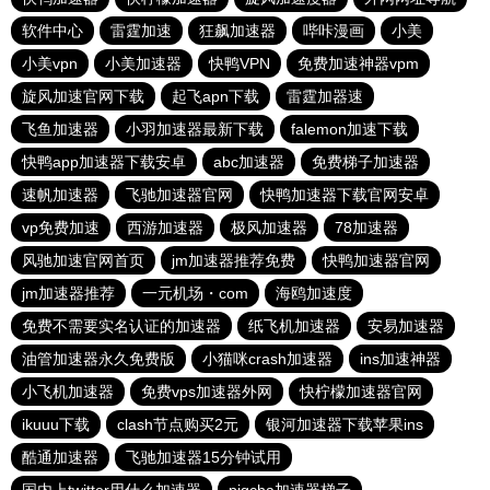
软件中心
雷霆加速
狂飙加速器
哔咔漫画
小美
小美vpn
小美加速器
快鸭VPN
免费加速神器vpm
旋风加速官网下载
起飞apn下载
雷霆加器速
飞鱼加速器
小羽加速器最新下载
falemon加速下载
快鸭app加速器下载安卓
abc加速器
免费梯子加速器
速帆加速器
飞驰加速器官网
快鸭加速器下载官网安卓
vp免费加速
西游加速器
极风加速器
78加速器
风驰加速官网首页
jm加速器推荐免费
快鸭加速器官网
jm加速器推荐
一元机场・com
海鸥加速度
免费不需要实名认证的加速器
纸飞机加速器
安易加速器
油管加速器永久免费版
小猫咪crash加速器
ins加速神器
小飞机加速器
免费vps加速器外网
快柠檬加速器官网
ikuuu下载
clash节点购买2元
银河加速器下载苹果ins
酷通加速器
飞驰加速器15分钟试用