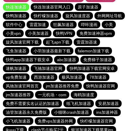
快连加速器
快连加速器官网入口
原子加速器
快鸭加速器
快柠檬加速器
旋风加速度器
外网网址导航
软件中心
雷霆加速
狂飙加速器
哔咔漫画
小美
小美vpn
小美加速器
快鸭VPN
免费加速神器vpm
旋风加速官网下载
起飞apn下载
雷霆加器速
飞鱼加速器
小羽加速器最新下载
falemon加速下载
快鸭app加速器下载安卓
abc加速器
免费梯子加速器
速帆加速器
飞驰加速器官网
快鸭加速器下载官网安卓
vp免费加速
西游加速器
极风加速器
78加速器
风驰加速官网首页
jm加速器推荐免费
快鸭加速器官网
jm加速器推荐
一元机场・com
海鸥加速度
免费不需要实名认证的加速器
纸飞机加速器
安易加速器
油管加速器永久免费版
小猫咪crash加速器
ins加速神器
小飞机加速器
免费vps加速器外网
快柠檬加速器官网
ikuuu下载
clash节点购买2元
银河加速器下载苹果ins