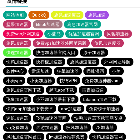
友情链接
网站地图
QuickQ
旋风加速度器
旋风加速
坚果加速器
tiktok加速器
狗急加速器官网
免费vqn外网加速
小蓝鸟
优途加速器官网
风驰加速器
旋风加速器
免费vps加速器外网苹果版
旋风加速度器
快连加速器
快连加速器官网入口
原子加速器
快鸭加速器
快柠檬加速器
旋风加速度器
外网网址导航
软件中心
雷霆加速
狂飙加速器
哔咔漫画
小美
小美vpn
小美加速器
快鸭VPN
免费加速神器vpm
旋风加速官网下载
起飞apn下载
雷霆加器速
飞鱼加速器
小羽加速器最新下载
falemon加速下载
快鸭app加速器下载安卓
abc加速器
免费梯子加速器
速帆加速器
飞驰加速器官网
快鸭加速器下载官网安卓
vp免费加速
西游加速器
极风加速器
78加速器
风驰加速官网首页
jm加速器推荐免费
快鸭加速器官网