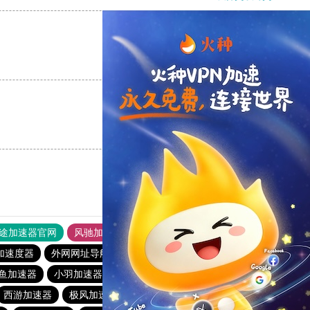
支持
[0]
反对
[0]
支持
[0]
反对
[0]
途加速器官网
风驰加速器
旋风加速器
加速度器
外网网址导航
软件中心
雷霆加速
狂飙加速器
鱼加速器
小羽加速器最新下载
falemon加速下载
西游加速器
极风加速器
78加速器
风驰加速官网首页