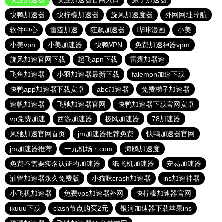
快连加速器
快连加速器官网入口
原子加速器
快鸭加速器
快柠檬加速器
旋风加速度器
外网网址导航
软件中心
雷霆加速
狂飙加速器
哔咔漫画
小美
小美vpn
小美加速器
快鸭VPN
免费加速神器vpm
旋风加速官网下载
起飞apn下载
雷霆加器速
飞鱼加速器
小羽加速器最新下载
falemon加速下载
快鸭app加速器下载安卓
abc加速器
免费梯子加速器
速帆加速器
飞驰加速器官网
快鸭加速器下载官网安卓
vp免费加速
西游加速器
极风加速器
78加速器
风驰加速官网首页
jm加速器推荐免费
快鸭加速器官网
jm加速器推荐
一元机场・com
海鸥加速度
免费不需要实名认证的加速器
纸飞机加速器
安易加速器
油管加速器永久免费版
小猫咪crash加速器
ins加速神器
小飞机加速器
免费vps加速器外网
快柠檬加速器官网
ikuuu下载
clash节点购买2元
银河加速器下载苹果ins