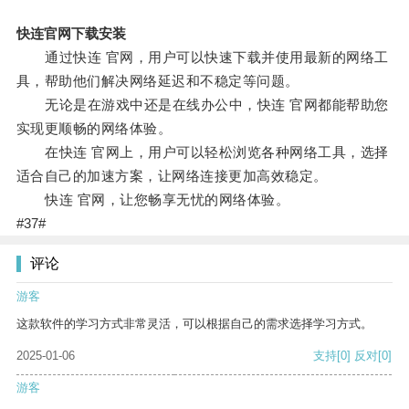
快连官网下载安装
通过快连 官网，用户可以快速下载并使用最新的网络工
具，帮助他们解决网络延迟和不稳定等问题。
无论是在游戏中还是在线办公中，快连 官网都能帮助您
实现更顺畅的网络体验。
在快连 官网上，用户可以轻松浏览各种网络工具，选择
适合自己的加速方案，让网络连接更加高效稳定。
快连 官网，让您畅享无忧的网络体验。
#37#
评论
游客
这款软件的学习方式非常灵活，可以根据自己的需求选择学习方式。
2025-01-06
支持
[0]
反对
[0]
游客