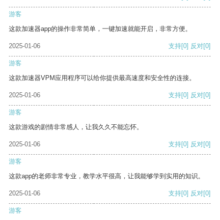
游客
这款加速器app的操作非常简单，一键加速就能开启，非常方便。
2025-01-06
支持
[0]
反对
[0]
游客
这款加速器VPM应用程序可以给你提供最高速度和安全性的连接。
2025-01-06
支持
[0]
反对
[0]
游客
这款游戏的剧情非常感人，让我久久不能忘怀。
2025-01-06
支持
[0]
反对
[0]
游客
这款app的老师非常专业，教学水平很高，让我能够学到实用的知识。
2025-01-06
支持
[0]
反对
[0]
游客