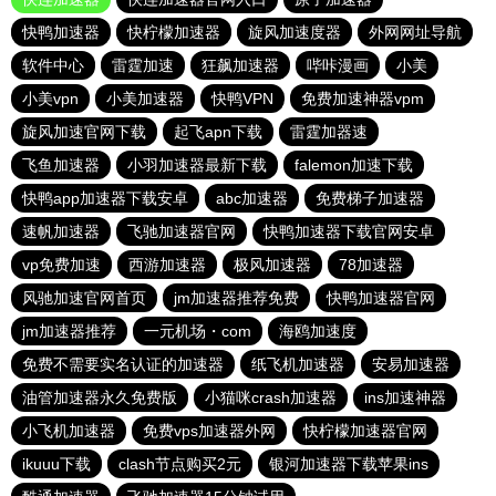
快鸭加速器
快柠檬加速器
旋风加速度器
外网网址导航
软件中心
雷霆加速
狂飙加速器
哔咔漫画
小美
小美vpn
小美加速器
快鸭VPN
免费加速神器vpm
旋风加速官网下载
起飞apn下载
雷霆加器速
飞鱼加速器
小羽加速器最新下载
falemon加速下载
快鸭app加速器下载安卓
abc加速器
免费梯子加速器
速帆加速器
飞驰加速器官网
快鸭加速器下载官网安卓
vp免费加速
西游加速器
极风加速器
78加速器
风驰加速官网首页
jm加速器推荐免费
快鸭加速器官网
jm加速器推荐
一元机场・com
海鸥加速度
免费不需要实名认证的加速器
纸飞机加速器
安易加速器
油管加速器永久免费版
小猫咪crash加速器
ins加速神器
小飞机加速器
免费vps加速器外网
快柠檬加速器官网
ikuuu下载
clash节点购买2元
银河加速器下载苹果ins