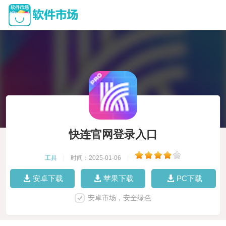
快连官网登录入口
工具
|
时间：2025-01-06
|
安卓下载
苹果下载
PC下载
安卓市场，安全绿色