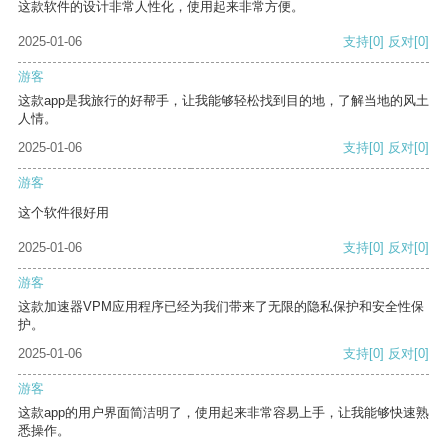
这款软件的设计非常人性化，使用起来非常方便。
2025-01-06
支持
[0]
反对
[0]
游客
这款app是我旅行的好帮手，让我能够轻松找到目的地，了解当地的风土
人情。
2025-01-06
支持
[0]
反对
[0]
游客
这个软件很好用
2025-01-06
支持
[0]
反对
[0]
游客
这款加速器VPM应用程序已经为我们带来了无限的隐私保护和安全性保
护。
2025-01-06
支持
[0]
反对
[0]
游客
这款app的用户界面简洁明了，使用起来非常容易上手，让我能够快速熟
悉操作。