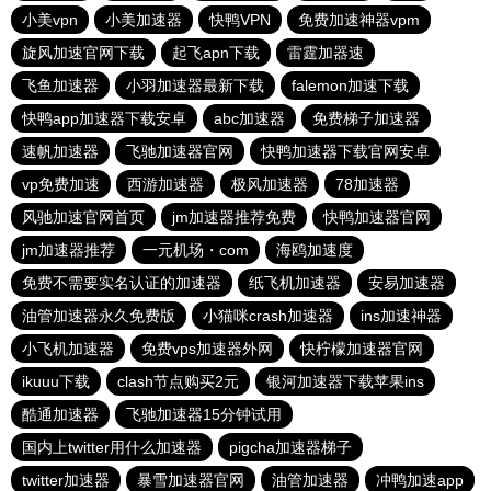
小美vpn
小美加速器
快鸭VPN
免费加速神器vpm
旋风加速官网下载
起飞apn下载
雷霆加器速
飞鱼加速器
小羽加速器最新下载
falemon加速下载
快鸭app加速器下载安卓
abc加速器
免费梯子加速器
速帆加速器
飞驰加速器官网
快鸭加速器下载官网安卓
vp免费加速
西游加速器
极风加速器
78加速器
风驰加速官网首页
jm加速器推荐免费
快鸭加速器官网
jm加速器推荐
一元机场・com
海鸥加速度
免费不需要实名认证的加速器
纸飞机加速器
安易加速器
油管加速器永久免费版
小猫咪crash加速器
ins加速神器
小飞机加速器
免费vps加速器外网
快柠檬加速器官网
ikuuu下载
clash节点购买2元
银河加速器下载苹果ins
酷通加速器
飞驰加速器15分钟试用
国内上twitter用什么加速器
pigcha加速器梯子
twitter加速器
暴雪加速器官网
油管加速器
冲鸭加速app