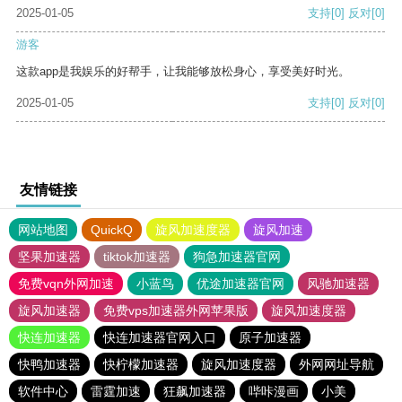
2025-01-05
支持
[0]
反对
[0]
游客
这款app是我娱乐的好帮手，让我能够放松身心，享受美好时光。
2025-01-05
支持
[0]
反对
[0]
友情链接
网站地图
QuickQ
旋风加速度器
旋风加速
坚果加速器
tiktok加速器
狗急加速器官网
免费vqn外网加速
小蓝鸟
优途加速器官网
风驰加速器
旋风加速器
免费vps加速器外网苹果版
旋风加速度器
快连加速器
快连加速器官网入口
原子加速器
快鸭加速器
快柠檬加速器
旋风加速度器
外网网址导航
软件中心
雷霆加速
狂飙加速器
哔咔漫画
小美