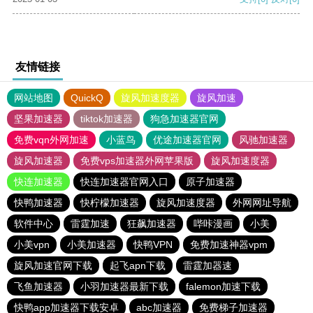
友情链接
网站地图
QuickQ
旋风加速度器
旋风加速
坚果加速器
tiktok加速器
狗急加速器官网
免费vqn外网加速
小蓝鸟
优途加速器官网
风驰加速器
旋风加速器
免费vps加速器外网苹果版
旋风加速度器
快连加速器
快连加速器官网入口
原子加速器
快鸭加速器
快柠檬加速器
旋风加速度器
外网网址导航
软件中心
雷霆加速
狂飙加速器
哔咔漫画
小美
小美vpn
小美加速器
快鸭VPN
免费加速神器vpm
旋风加速官网下载
起飞apn下载
雷霆加器速
飞鱼加速器
小羽加速器最新下载
falemon加速下载
快鸭app加速器下载安卓
abc加速器
免费梯子加速器