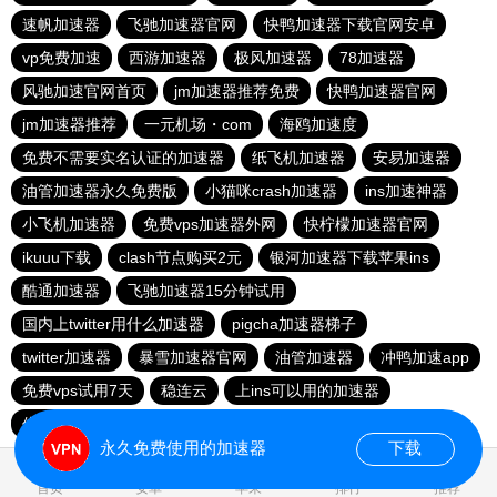
速帆加速器
飞驰加速器官网
快鸭加速器下载官网安卓
vp免费加速
西游加速器
极风加速器
78加速器
风驰加速官网首页
jm加速器推荐免费
快鸭加速器官网
jm加速器推荐
一元机场・com
海鸥加速度
免费不需要实名认证的加速器
纸飞机加速器
安易加速器
油管加速器永久免费版
小猫咪crash加速器
ins加速神器
小飞机加速器
免费vps加速器外网
快柠檬加速器官网
ikuuu下载
clash节点购买2元
银河加速器下载苹果ins
酷通加速器
飞驰加速器15分钟试用
国内上twitter用什么加速器
pigcha加速器梯子
twitter加速器
暴雪加速器官网
油管加速器
冲鸭加速app
免费vps试用7天
稳连云
上ins可以用的加速器
佛跳墙vp官方下载2024
西柚加速器
永久免费使用的加速器
下载
0.019702s
首页
安卓
苹果
排行
推荐