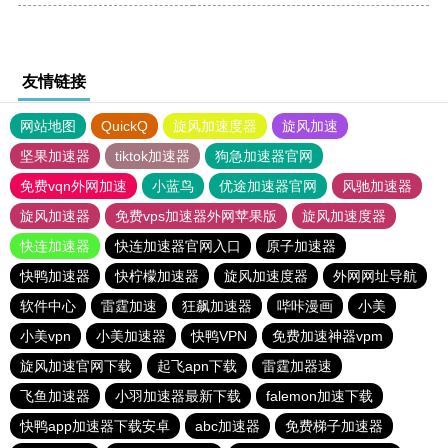
友情链接
网站地图
QuickQ
旋风加速度器
旋风加速
坚果加速器
tiktok加速器
狗急加速器官网
免费vqn外网加速
小蓝鸟
优途加速器官网
风驰加速器
旋风加速器
免费vps加速器外网苹果版
旋风加速度器
快连加速器
快连加速器官网入口
原子加速器
快鸭加速器
快柠檬加速器
旋风加速度器
外网网址导航
软件中心
雷霆加速
狂飙加速器
哔咔漫画
小美
小美vpn
小美加速器
快鸭VPN
免费加速神器vpm
旋风加速官网下载
起飞apn下载
雷霆加器速
飞鱼加速器
小羽加速器最新下载
falemon加速下载
快鸭app加速器下载安卓
abc加速器
免费梯子加速器